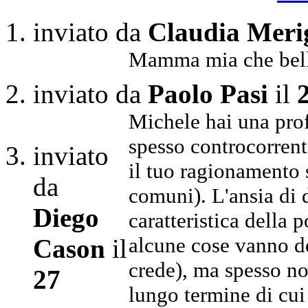
inviato da
Claudia Meri
Mamma mia che bell
inviato da
Paolo Pasi
il
2
Michele hai una prof
spesso controcorrent
inviato
il tuo ragionamento s
da
comuni). L'ansia di d
Diego
caratteristica della 
alcune cose vanno de
Cason
il
crede), ma spesso non
27
lungo termine di cui