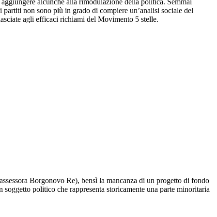
ora aggiungere alcunché alla rimodulazione della politica. Semmai
i partiti non sono più in grado di compiere un’analisi sociale del
lasciate agli efficaci richiami del Movimento 5 stelle.
ell'assessora Borgonovo Re), bensì la mancanza di un progetto di fondo
un soggetto politico che rappresenta storicamente una parte minoritaria