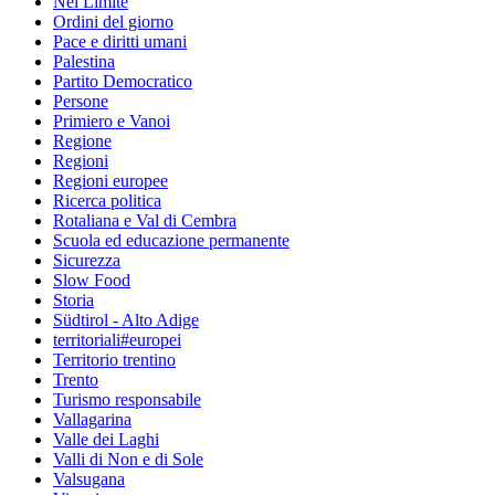
Nel Limite
Ordini del giorno
Pace e diritti umani
Palestina
Partito Democratico
Persone
Primiero e Vanoi
Regione
Regioni
Regioni europee
Ricerca politica
Rotaliana e Val di Cembra
Scuola ed educazione permanente
Sicurezza
Slow Food
Storia
Südtirol - Alto Adige
territoriali#europei
Territorio trentino
Trento
Turismo responsabile
Vallagarina
Valle dei Laghi
Valli di Non e di Sole
Valsugana