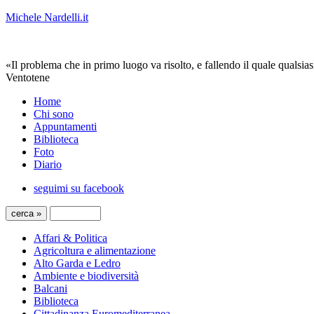
Michele Nardelli.it
«Il problema che in primo luogo va risolto, e fallendo il quale qualsias
Ventotene
Home
Chi sono
Appuntamenti
Biblioteca
Foto
Diario
seguimi su facebook
Affari & Politica
Agricoltura e alimentazione
Alto Garda e Ledro
Ambiente e biodiversità
Balcani
Biblioteca
Cittadinanza Euromediterranea