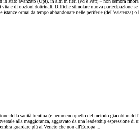
si in stato avanzato (Upt), in altri in fieri (Pd e Patt) – non sembra fin
ita e di opzioni dottrinali. Difficile stimolare nuova partecipazione se 
lle istanze ormai da tempo abbandonate nelle periferie (dell’esistenza) o 
uestione della sanità trentina (e nemmeno quello del metodo giacobino d
rasversale alla maggioranza, aggravato da una leadership espressione di 
 sembra guardare più al Veneto che non all'Europa ...