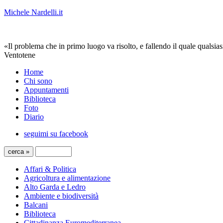
Michele Nardelli.it
«Il problema che in primo luogo va risolto, e fallendo il quale qualsias
Ventotene
Home
Chi sono
Appuntamenti
Biblioteca
Foto
Diario
seguimi su facebook
Affari & Politica
Agricoltura e alimentazione
Alto Garda e Ledro
Ambiente e biodiversità
Balcani
Biblioteca
Cittadinanza Euromediterranea