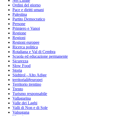
Nel Limite
Ordini del giorno
Pace e diritti umani
Palestina
Partito Democratico
Persone
Primiero e Vanoi
Regione
Regioni
Regioni europee
Ricerca politica
Rotaliana e Val di Cembra
Scuola ed educazione permanente
Sicurezza
Slow Food
Storia
Südtirol - Alto Adige
territoriali#europei
Territorio trentino
Trento
Turismo responsabile
Vallagarina
Valle dei Laghi
Valli di Non e di Sole
Valsugana