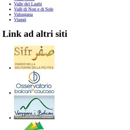
Valle dei Laghi
Valli di Non e di Sole
Valsugana
Viaggi
Link ad altri siti