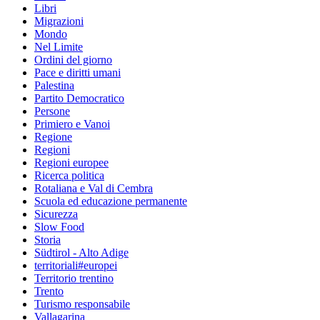
Libri
Migrazioni
Mondo
Nel Limite
Ordini del giorno
Pace e diritti umani
Palestina
Partito Democratico
Persone
Primiero e Vanoi
Regione
Regioni
Regioni europee
Ricerca politica
Rotaliana e Val di Cembra
Scuola ed educazione permanente
Sicurezza
Slow Food
Storia
Südtirol - Alto Adige
territoriali#europei
Territorio trentino
Trento
Turismo responsabile
Vallagarina