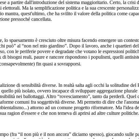
ese a partire dall'introduzione del sistema maggioritario. Certo, la crisi 
 elettorali. Ma la semplificazione politica e la sua crescente personali
 mantra, quest'ultimo, che ha svilito il valore della politica come capac
pazione pressoché cancellata.
ciale, lo spaesamento è cresciuto oltre misura facendo emergere un contes
hi può” al “non nel mio giardino”. Dopo il lavoro, anche i quartieri dell
o, con le periferie povere e degradate che votano le espressioni politic
 di bisogni reali, paure e rancore rispondono i populismi, quelli antisi
o consapevolmente) fin quasi a sovrapporsi.
izione di sensibilità diverse. In realtà salta agli occhi la solitudine del
e quello più isolato, ovvero incapace di sviluppare aggregazione plurale
ibilità nei ballottaggi. Altro “rovesciamento”, tanto da perderli. Quel c
ttaforme comuni fra soggettività diverse. Mi permetto di dire che l'anomal
ientalismo...) attorno ad un comune progetto riformatore. Ma l'idea dell
 sua ragion d'essere e che non temeva di aprirsi ad altre culture politiche
tempo (fra “il non più e il non ancora” diciamo spesso), giocando sulle 