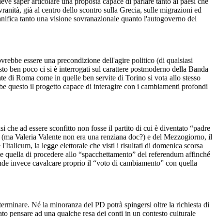
 deve saper articolare una proposta capace di parlare tanto ai paesi che
anità, già al centro dello scontro sulla Grecia, sulle migrazioni ed
anifica tanto una visione sovranazionale quanto l'autogoverno dei
vrebbe essere una precondizione dell'agire politico (di qualsiasi
esto ben poco ci si è interrogati sul carattere postmoderno della Banda
te di Roma come in quelle ben servite di Torino si vota allo stesso
be questo il progetto capace di interagire con i cambiamenti profondi
 che ad essere sconfitto non fosse il partito di cui è diventato “padre
i (ma Valeria Valente non era una renziana doc?) e del Mezzogiorno, il
talicum, la legge elettorale che visti i risultati di domenica scorsa
e quella di procedere allo “spacchettamento” del referendum affinché
tende invece cavalcare proprio il “voto di cambiamento” con quella
eterminare. Né la minoranza del PD potrà spingersi oltre la richiesta di
iato pensare ad una qualche resa dei conti in un contesto culturale