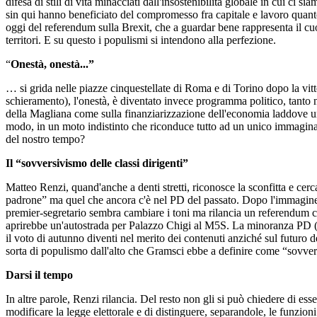
difesa di stili di vita minacciati dall'insostenibilità globale in cui ci
sin qui hanno beneficiato del compromesso fra capitale e lavoro quanto 
oggi del referendum sulla Brexit, che a guardar bene rappresenta il cu
territori. E su questo i populismi si intendono alla perfezione.
“
Onestà, onestà...”
… si grida nelle piazze cinquestellate di Roma e di Torino dopo la vitt
schieramento), l'onestà, è diventato invece programma politico, tanto n
della Magliana come sulla finanziarizzazione dell'economia laddove un 
modo, in un moto indistinto che riconduce tutto ad un unico immaginar
del nostro tempo?
Il “sovversivismo delle classi dirigenti”
Matteo Renzi, quand'anche a denti stretti, riconosce la sconfitta e cer
padrone” ma quel che ancora c'è nel PD del passato. Dopo l'immagine n
premier-segretario sembra cambiare i toni ma rilancia un referendum cost
aprirebbe un'autostrada per Palazzo Chigi al M5S. La minoranza PD (e
il voto di autunno diventi nel merito dei contenuti anziché sul futuro
sorta di populismo dall'alto che Gramsci ebbe a definire come “sovvers
Darsi il tempo
In altre parole, Renzi rilancia. Del resto non gli si può chiedere di ess
modificare la legge elettorale e di distinguere, separandole, le funzion