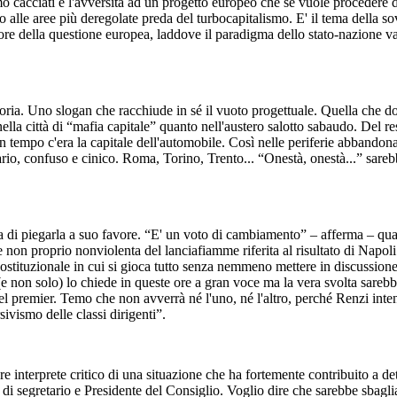
 siamo cacciati e l'avversità ad un progetto europeo che se vuole procedere
alle aree più deregolate preda del turbocapitalismo. E' il tema della sovr
ore della questione europea, laddove il paradigma dello stato-nazione v
oria. Uno slogan che racchiude in sé il vuoto progettuale. Quella che do
ella città di “mafia capitale” quanto nell'austero salotto sabaudo. Del r
tempo c'era la capitale dell'automobile. Così nelle periferie abbandona
io, confuso e cinico. Roma, Torino, Trento... “Onestà, onestà...” sareb
ca di piegarla a suo favore. “E' un voto di cambiamento” – afferma – quasi
on proprio nonviolenta del lanciafiamme riferita al risultato di Napol
ituzionale in cui si gioca tutto senza nemmeno mettere in discussione l'I
 non solo) lo chiede in queste ore a gran voce ma la vera svolta sarebb
 del premier. Temo che non avverrà né l'uno, né l'altro, perché Renzi in
ivismo delle classi dirigenti”.
ere interprete critico di una situazione che ha fortemente contribuito a d
i di segretario e Presidente del Consiglio. Voglio dire che sarebbe sbagl