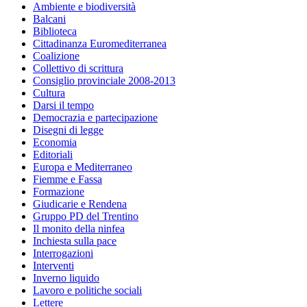
Ambiente e biodiversità
Balcani
Biblioteca
Cittadinanza Euromediterranea
Coalizione
Collettivo di scrittura
Consiglio provinciale 2008-2013
Cultura
Darsi il tempo
Democrazia e partecipazione
Disegni di legge
Economia
Editoriali
Europa e Mediterraneo
Fiemme e Fassa
Formazione
Giudicarie e Rendena
Gruppo PD del Trentino
Il monito della ninfea
Inchiesta sulla pace
Interrogazioni
Interventi
Inverno liquido
Lavoro e politiche sociali
Lettere