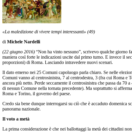
«La maledizione di vivere tempi interessanti» (49)
di
Michele Nardelli
(22 giugno 2016)
“Non ha vinto nessuno”, scrivevo qualche giorno fa a
maniera così forte le indicazioni uscite dal primo turno. E invece il s
proporzioni) di Roma. Lasciando intravedere nuovi scenari.
Il dato emerso nei 25 Comuni capoluogo parla chiaro. Se nelle elezioni
Comuni vanno al centrosinistra, 7 al centrodestra, 3 (fra cui Roma e Tor
ancora più netto. Perde seccamente il centrosinistra che passa da 70 a
di nessun Comune nella tornata precedente). Ma soprattutto si afferma i
Roma e Torino, il governo del paese.
Credo sia bene dunque interrogarsi su ciò che è accaduto domenica scor
panorama nazionale.
Il voto a metà
La prima considerazione è che nei ballottaggi la metà dei cittadini non si