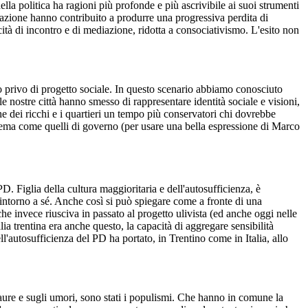
della politica ha ragioni più profonde e più ascrivibile ai suoi strumenti
zzazione hanno contribuito a produrre una progressiva perdita di
ità di incontro e di mediazione, ridotta a consociativismo. L'esito non
to privo di progetto sociale. In questo scenario abbiamo conosciuto
e nostre città hanno smesso di rappresentare identità sociale e visioni,
he dei ricchi e i quartieri un tempo più conservatori chi dovrebbe
stema come quelli di governo (per usare una bella espressione di Marco
 PD. Figlia della cultura maggioritaria e dell'autosufficienza, è
 intorno a sé. Anche così si può spiegare come a fronte di una
he invece riusciva in passato al progetto ulivista (ed anche oggi nelle
ia trentina era anche questo, la capacità di aggregare sensibilità
'autosufficienza del PD ha portato, in Trentino come in Italia, allo
.
paure e sugli umori, sono stati i populismi. Che hanno in comune la