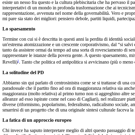
esiste un nesso fra questo e la cultura plebiscitaria che ha pervaso il pa
interpretativi di un mondo in profonda trasformazione che ai tecnicismi
rappresentazione, avvenuta nel nome della governabilità. Vero e proprio
mi pare sia stato dei migliori: pensiero debole, partiti liquidi, parteci
Lo spaesamento
Termine con cui si è descritta in questi anni la perdita di identità so
un'estrema atomizzazione e un crescente corporativismo, dal “si salvi c
tanto da assistere ormai da tempo ad una sorta di rovesciamento di sens
rappresentare le istanze della povera gente. A questo spaesamento, mix
1
Revelli)
. Tanto che politica ed antipolitica si avvicinano (più o men
La solitudine del PD
Abbiamo sin qui parlato di centrosinistra come se si trattasse di una coal
paradossale che il partito fino ad ora di maggioranza relativa sia anch
maggioranza (molto relativa) al primo turno non si aggreghino altre sens
alleanze ad esso ispirate come nel caso di Cagliari), nel realizzare pia
diverse (riformismo, popolarismo, federalismo, radicalismo sociale, amb
smarrirsi di un progetto che di una originale sintesi culturale faceva la
La fatica di un approccio europeo
Chi invece ha saputo interpretare meglio di altri questo passaggio di 