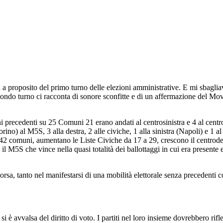
 proposito del primo turno delle elezioni amministrative. E mi sbaglia
econdo turno ci racconta di sonore sconfitte e di un affermazione del Mov
 precedenti su 25 Comuni 21 erano andati al centrosinistra e 4 al centr
ino) al M5S, 3 alla destra, 2 alle civiche, 1 alla sinistra (Napoli) e 1 al
 42 comuni, aumentano le Liste Civiche da 17 a 29, crescono il centrode
l M5S che vince nella quasi totalità dei ballottaggi in cui era presente
sa, tanto nel manifestarsi di una mobilità elettorale senza precedenti co
 è avvalsa del diritto di voto. I partiti nel loro insieme dovrebbero rifle