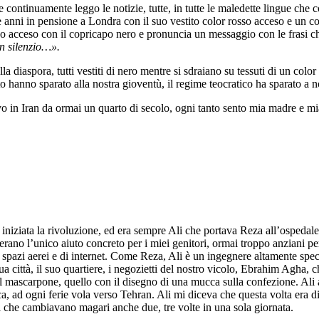
ontinuamente leggo le notizie, tutte, in tutte le maledette lingue che co
 anni in pensione a Londra con il suo vestito color rosso acceso e un c
osso acceso con il copricapo nero e pronuncia un messaggio con le frasi 
in silenzio…».
ella diaspora, tutti vestiti di nero mentre si sdraiano su tessuti di un c
tutto hanno sparato alla nostra gioventù, il regime teocratico ha sparato a n
ivo in Iran da ormai un quarto di secolo, ogni tanto sento mia madre e 
iniziata la rivoluzione, ed era sempre Ali che portava Reza all’ospedale 
 erano l’unico aiuto concreto per i miei genitori, ormai troppo anziani pe
i spazi aerei e di internet. Come Reza, Ali è un ingegnere altamente spe
a città, il suo quartiere, i negozietti del nostro vicolo, Ebrahim Agha, ch
to il mascarpone, quello con il disegno di una mucca sulla confezione. Al
ca, ad ogni ferie vola verso Tehran. Ali mi diceva che questa volta era d
zi che cambiavano magari anche due, tre volte in una sola giornata.