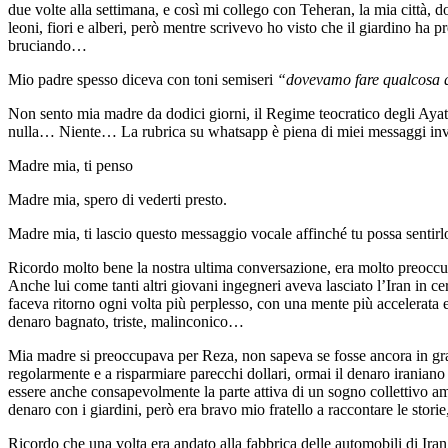
due volte alla settimana, e così mi collego con Teheran, la mia città, d
leoni, fiori e alberi, però mentre scrivevo ho visto che il giardino ha 
bruciando…
Mio padre spesso diceva con toni semiseri
“dovevamo fare qualcosa qu
Non sento mia madre da dodici giorni, il Regime teocratico degli Ayatoll
nulla… Niente… La rubrica su whatsapp è piena di miei messaggi invita
Madre mia, ti penso
Madre mia, spero di vederti presto.
Madre mia, ti lascio questo messaggio vocale affinché tu possa sentir
Ricordo molto bene la nostra ultima conversazione, era molto preoccupat
Anche lui come tanti altri giovani ingegneri aveva lasciato l’Iran in c
faceva ritorno ogni volta più perplesso, con una mente più accelerata
denaro bagnato, triste, malinconico…
Mia madre si preoccupava per Reza, non sapeva se fosse ancora in grad
regolarmente e a risparmiare parecchi dollari, ormai il denaro iraniano 
essere anche consapevolmente la parte attiva di un sogno collettivo am
denaro con i giardini, però era bravo mio fratello a raccontare le stori
Ricordo che una volta era andato alla fabbrica delle automobili di Ira