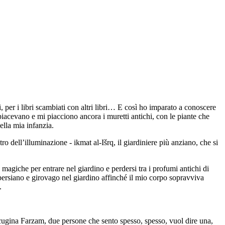
, per i libri scambiati con altri libri… E così ho imparato a conoscere
iacevano e mi piacciono ancora i muretti antichi, con le piante che
ella mia infanzia.
dell’illuminazione - ikmat al-Išrq, il giardiniere più anziano, che si
 magiche per entrare nel giardino e perdersi tra i profumi antichi di
 persiano e girovago nel giardino affinché il mio corpo sopravviva
.
a cugina Farzam, due persone che sento spesso, spesso, vuol dire una,