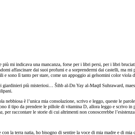
ù mi indicava una mancanza, forse per i libri persi, per i libri bruciati
domi affascinare dai suoi profumi e a sorprendermi dai castelli, ma mi p
li e sono lì tanto per stare, come un appoggio ai gelsomini color viola d
giardinieri più misteriosi… Šihb al-Dn Yay al-Maqtl Suhraward, maestro 
lipani.
ola nebbiosa è l’unica mia consolazione, scrivo e leggo, queste le parole
no il tipo da prendere le pillole di vitamina D, allora leggo e scrivo in
ia
, per raccontare le storie di cui altrimenti non conoscerebbe l’esistenza
e con la terra natia, ho bisogno di sentire la voce di mia madre e di mi