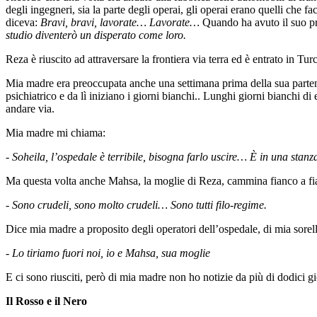
degli ingegneri, sia la parte degli operai, gli operai erano quelli che 
diceva:
Bravi, bravi, lavorate… Lavorate…
Quando ha avuto il suo pri
studio diventerò un disperato come loro.
Reza è riuscito ad attraversare la frontiera via terra ed è entrato in 
Mia madre era preoccupata anche una settimana prima della sua partenza
psichiatrico e da lì iniziano i giorni bianchi.. Lunghi giorni bianchi di
andare via.
Mia madre mi chiama:
- Soheila, l’ospedale è terribile, bisogna farlo uscire… È in una stanza 
Ma questa volta anche Mahsa, la moglie di Reza, cammina fianco a fi
- Sono crudeli, sono molto crudeli… Sono tutti filo-regime.
Dice mia madre a proposito degli operatori dell’ospedale, di mia sorella
- Lo tiriamo fuori noi, io e Mahsa, sua moglie
E ci sono riusciti, però di mia madre non ho notizie da più di dodici gi
Il Rosso e il Nero