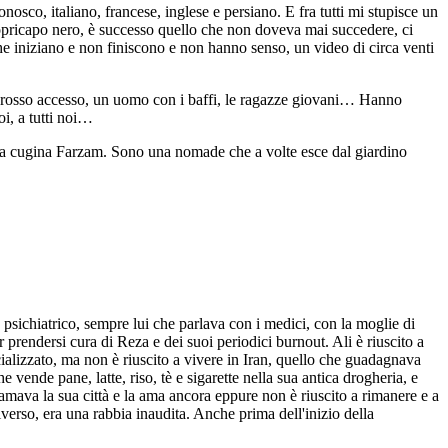
nosco, italiano, francese, inglese e persiano. E fra tutti mi stupisce un
opricapo nero, è successo quello che non doveva mai succedere, ci
che iniziano e non finiscono e non hanno senso, un video di circa venti
olor rosso accesso, un uomo con i baffi, le ragazze giovani… Hanno
oi, a tutti noi…
mia cugina Farzam. Sono una nomade che a volte esce dal giardino
psichiatrico, sempre lui che parlava con i medici, con la moglie di
r prendersi cura di Reza e dei suoi periodici burnout. Ali è riuscito a
cializzato, ma non è riuscito a vivere in Iran, quello che guadagnava
e vende pane, latte, riso, tè e sigarette nella sua antica drogheria, e
i amava la sua città e la ama ancora eppure non è riuscito a rimanere e a
iverso, era una rabbia inaudita. Anche prima dell'inizio della