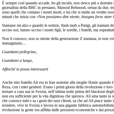
È sempre così quando accade, ho gli incubi, non riesco più a dormire e c
giornalista della BBC in persiano, Massod Behnood, ormai da due, tre
sono quelli che contano i nostri morti, e lui che si mette un vestito r
minuti che inizia con «
Non possiamo dire niente, bisogna forse stare 
Stamane mi alzo e guardo le notizie, flash mob a Parigi, gli iraniani d
ucciso noi, hanno ucciso i nostri figli, le sorelle, i fratelli, ma soprat
Non li conosco, non so niente della generazione Z iraniana, io non v
immaginario…
Guardami pellegrino,
Guardami a lungo,
Affinché io possa interessarti
Anche mio fratello Ali era in Iran assieme alla moglie Hanie quando è 
Reza, con i miei genitori. Erano i primi giorni della rivoluzione e loro
tornare a casa sua in Svezia, nell’ultima notte prima del blackout degl
non era sufficiente per la vita dignitosa che sperava. Ali ama tanto la su
che conosce tutti e sa i gusti dei suoi clienti, sa che ad Ali piace tan
resistere, vive in Svezia e lavora in una gigante fabbrica automobilisti
rivoluzione la gente era afflitta dalle pressioni economiche e dai prez