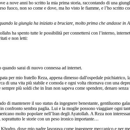
ove a nove anni ho scritto la mia prima storia, raccontando di una giungla
preso fuoco, non so come e dove, ma ho visto le fiamme, e l’ho scritto con
ando la giungla ha iniziato a bruciare, molto prima che andasse in A
ahs ha spento tutte le possibilità per connettersi con l’interno, internet 
ti e non letti:
lo quando sarai di nuovo connessa ad internet.
a per mio fratello Reza, appena dimesso dall'ospedale psichiatrico, la s
erca di una vita più stabile e comoda e ogni volta ritornava con una dep
 e sempre più soldi che in Iran non sapeva come spendere, denaro senza
o di mantenere il suo status da ingegnere benestante, gentiluomo galan
in confronto sembra paglia. Lui e la moglie possono viaggiare ogni tanto 
ericano molto popolare nell’Iran degli Ayatollah. A Reza non interessano
e, soprattutto le storie con un peso ironico importante…
n Khodro, dove mio padre lavorava come ingegnere meccanico e per mesi av