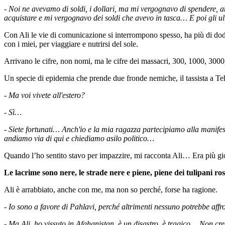
- Noi ne avevamo di soldi, i dollari, ma mi vergognavo di spendere,
acquistare e mi vergognavo dei soldi che avevo in tasca… E poi gli u
Con Ali le vie di comunicazione si interrompono spesso, ha più di dodi
con i miei, per viaggiare e nutrirsi del sole.
Arrivano le cifre, non nomi, ma le cifre dei massacri, 300, 1000, 3000, 1
Un specie di epidemia che prende due fronde nemiche, il tassista a Te
- Ma voi vivete all'estero?
- Sì…
- Siete fortunati… Anch'io e la mia ragazza partecipiamo alla manifes
andiamo via di qui e chiediamo asilo politico…
Quando l’ho sentito stavo per impazzire, mi racconta Ali… Era più gio
Le lacrime sono nere, le strade nere e piene, piene dei tulipani ros
Ali è arrabbiato, anche con me, ma non so perché, forse ha ragione.
- Io sono a favore di Pahlavi, perché altrimenti nessuno potrebbe aff
- Ma Ali, ho vissuto in Afghanistan, è un disastro, è tragico… Non cre