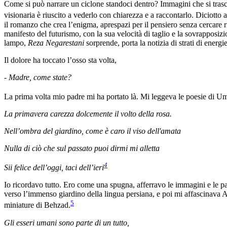
Come si può narrare un ciclone standoci dentro? Immagini che si trasci
visionaria è riuscito a vederlo con chiarezza e a raccontarlo. Diciotto 
il romanzo che crea l’enigma, aprespazi per il pensiero senza cercare r
manifesto del futurismo, con la sua velocità di taglio e la sovrapposizi
lampo,
Reza Negarestani
sorprende, porta la notizia di strati di energi
Il dolore ha toccato l’osso sta volta,
- Madre, come state?
La prima volta mio padre mi ha portato là. Mi leggeva le poesie di
La primavera carezza dolcemente il volto della rosa.
Nell’ombra del giardino, come è caro il viso dell'amata
Nulla di ciò che sul passato puoi dirmi mi alletta
4
Sii felice dell’oggi, taci dell’ieri
Io ricordavo tutto. Ero come una spugna, afferravo le immagini e le pa
verso l’immenso giardino della lingua persiana, e poi mi affascinava
5
miniature di Behzad.
Gli esseri umani sono parte di un tutto,