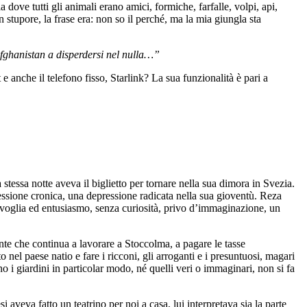
 dove tutti gli animali erano amici, formiche, farfalle, volpi, api,
 stupore, la frase era: non so il perché, ma la mia giungla sta
fghanistan a disperdersi nel nulla…”
e anche il telefono fisso, Starlink? La sua funzionalità è pari a
tessa notte aveva il biglietto per tornare nella sua dimora in Svezia.
ressione cronica, una depressione radicata nella sua gioventù. Reza
 voglia ed entusiasmo, senza curiosità, privo d’immaginazione, un
te che continua a lavorare a Stoccolma, a pagare le tasse
nel paese natio e fare i ricconi, gli arroganti e i presuntuosi, magari
 i giardini in particolar modo, né quelli veri o immaginari, non si fa
eva fatto un teatrino per noi a casa, lui interpretava sia la parte