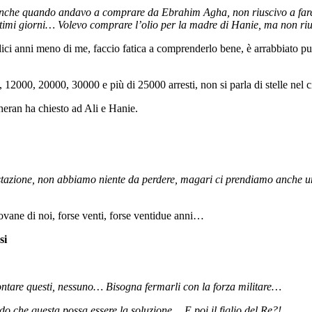
 anche quando andavo a comprare da Ebrahim Agha, non riuscivo a fare 
ltimi giorni… Volevo comprare l’olio per la madre di Hanie, ma non ri
ci anni meno di me, faccio fatica a comprenderlo bene, è arrabbiato pure
2000, 20000, 30000 e più di 25000 arresti, non si parla di stelle nel ciel
heran ha chiesto ad Ali e Hanie.
tazione, non abbiamo niente da perdere, magari ci prendiamo anche un p
vane di noi, forse venti, forse ventidue anni…
si
rontare questi, nessuno… Bisogna fermarli con la forza militare…
do che questa possa essere la soluzione… E poi il figlio del Re?!