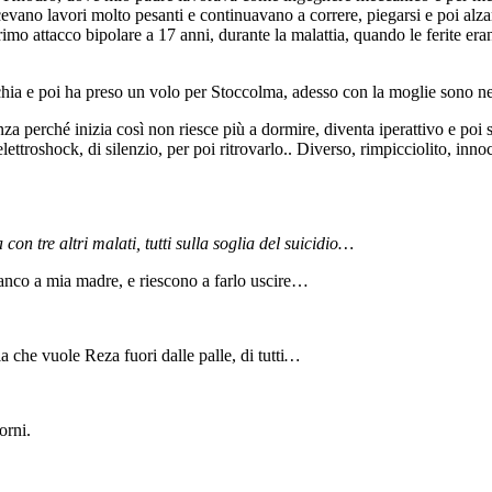
facevano lavori molto pesanti e continuavano a correre, piegarsi e poi al
mo attacco bipolare a 17 anni, durante la malattia, quando le ferite eran
Turchia e poi ha preso un volo per Stoccolma, adesso con la moglie sono n
 perché inizia così non riesce più a dormire, diventa iperattivo e poi 
 elettroshock, di silenzio, per poi ritrovarlo.. Diverso, rimpicciolito, inn
con tre altri malati, tutti sulla soglia del suicidio…
anco a mia madre, e riescono a farlo uscire…
 che vuole Reza fuori dalle palle, di tutti
…
orni.