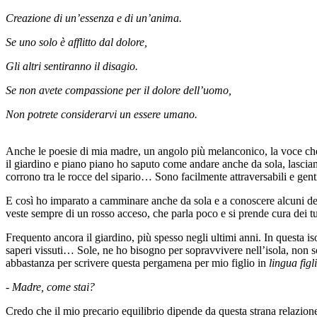
Creazione di un’essenza e di un’anima.
Se uno solo è afflitto dal dolore,
Gli altri sentiranno il disagio.
Se non avete compassione per il dolore dell’uomo,
Non potrete considerarvi un essere umano.
Anche le poesie di mia madre, un angolo più melanconico, la voce che pi
il giardino e piano piano ho saputo come andare anche da sola, lascian
corrono tra le rocce del sipario… Sono facilmente attraversabili e genti
E così ho imparato a camminare anche da sola e a conoscere alcuni dei 
veste sempre di un rosso acceso, che parla poco e si prende cura dei tu
Frequento ancora il giardino, più spesso negli ultimi anni. In questa is
saperi vissuti… Sole, ne ho bisogno per sopravvivere nell’isola, non so
abbastanza per scrivere questa pergamena per mio figlio in
lingua figl
- Madre, come stai?
Credo che il mio precario equilibrio dipende da questa strana relazion