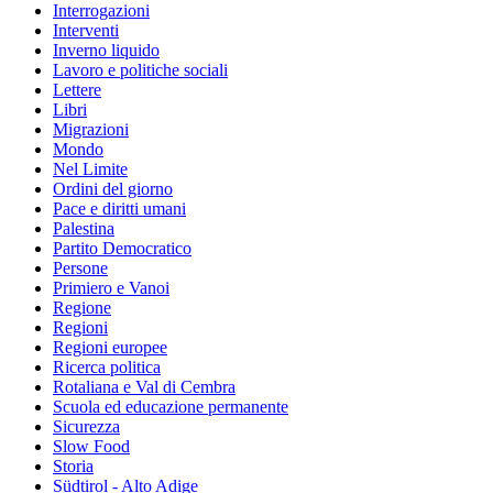
Interrogazioni
Interventi
Inverno liquido
Lavoro e politiche sociali
Lettere
Libri
Migrazioni
Mondo
Nel Limite
Ordini del giorno
Pace e diritti umani
Palestina
Partito Democratico
Persone
Primiero e Vanoi
Regione
Regioni
Regioni europee
Ricerca politica
Rotaliana e Val di Cembra
Scuola ed educazione permanente
Sicurezza
Slow Food
Storia
Südtirol - Alto Adige