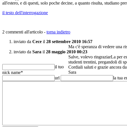
all'estero, e di questi, solo poche decine, a quanto risulta, studiano pre
il testo dell'interrogazione
2 commenti all'articolo -
torna indietro
inviato da
Cece
il
28 settembre 2010 16:57
Ma c'è speranza di vedere una ri
inviato da
Sara
il
28 maggio 2010 00:23
Salve, volevo ringraziarLa per es
studenti trentini, pregandoli di 
il tuo
Cordiali saluti e grazie ancora da 
Sara
nick name
*
url
la tua 