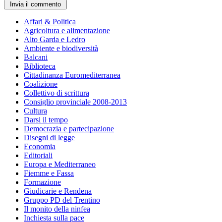
Affari & Politica
Agricoltura e alimentazione
Alto Garda e Ledro
Ambiente e biodiversità
Balcani
Biblioteca
Cittadinanza Euromediterranea
Coalizione
Collettivo di scrittura
Consiglio provinciale 2008-2013
Cultura
Darsi il tempo
Democrazia e partecipazione
Disegni di legge
Economia
Editoriali
Europa e Mediterraneo
Fiemme e Fassa
Formazione
Giudicarie e Rendena
Gruppo PD del Trentino
Il monito della ninfea
Inchiesta sulla pace