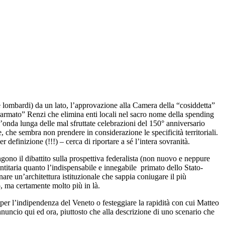
e lombardi) da un lato, l’approvazione alla Camera della “cosiddetta”
arrarmato” Renzi che elimina enti locali nel sacro nome della spending
ll’onda lunga delle mal sfruttate celebrazioni del 150° anniversario
, che sembra non prendere in considerazione le specificità territoriali.
er definizione (!!!) – cerca di riportare a sé l’intera sovranità.
ono il dibattito sulla prospettiva federalista (non nuovo e neppure
entitaria quanto l’indispensabile e innegabile primato dello Stato-
nare un’architettura istituzionale che sappia coniugare il più
o, ma certamente molto più in là.
 per l’indipendenza del Veneto o festeggiare la rapidità con cui Matteo
ncio qui ed ora, piuttosto che alla descrizione di uno scenario che