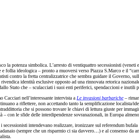
o la potenza simbolica. L’arresto di ventiquattro secessionisti (veneti 
ore e follia ideologica – pronto a muoversi verso Piazza S.Marco e il “c
ratisti contro la fretta centralizzatrice che sembra guidare il Governo, su
 rivendica identità esclusive opposto ad una rinnovata retorica nazionale
allo Stato che – sculacciati i suoi enti periferici, spendaccioni e inutili p
Cacciari nell’interessante intervista a
Le invasioni barbariche
– rimang
ntinuano a riflettere, non accettando tanto la semplificazione localista/id
traddittoria che si possono trovare le chiavi di lettura giuste per immagi
ità – con le sfide delle interdipendenze sovranazionali, in Europa almen
i secessionisti intendevano realizzare, ironizzare sul referendum bufala
adanaio (sempre che un risparmio ci sia davvero…) e al consenso da annu
lista.