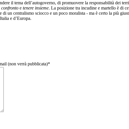
 il tema dell’autogoverno, di promuovere la responsabilità dei territori, 
 confronto
e
tenere insieme
. La posizione tra incudine e martello è di c
ice di un centralismo sciocco e un poco moralista - ma è certo la più giu
Italia e d’Europa.
email (non verrà pubblicata)
*