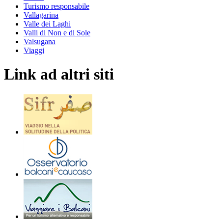
Turismo responsabile
Vallagarina
Valle dei Laghi
Valli di Non e di Sole
Valsugana
Viaggi
Link ad altri siti