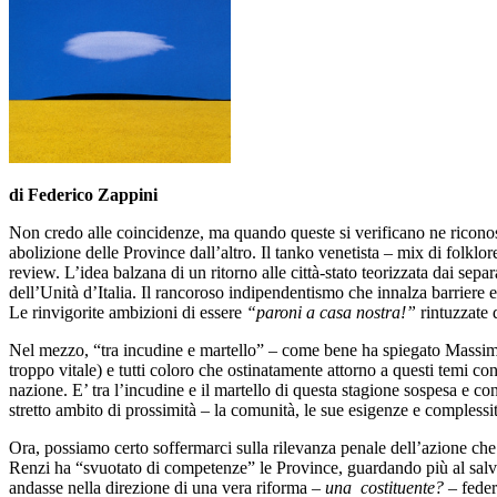
di Federico Zappini
Non credo alle coincidenze, ma quando queste si verificano ne riconosc
abolizione delle Province dall’altro. Il tanko venetista – mix di folkl
review. L’idea balzana di un ritorno alle città-stato teorizzata dai sepa
dell’Unità d’Italia. Il rancoroso indipendentismo che innalza barriere e
Le rinvigorite ambizioni di essere
“paroni a casa nostra!”
rintuzzate d
Nel mezzo, “tra incudine e martello” – come bene ha spiegato Massimo 
troppo vitale) e tutti coloro che ostinatamente attorno a questi temi co
nazione. E’ tra l’incudine e il martello di questa stagione sospesa e con
stretto ambito di prossimità – la comunità, le sue esigenze e compless
Ora, possiamo certo soffermarci sulla rilevanza penale dell’azione che 
Renzi ha “svuotato di competenze” le Province, guardando più al salv
andasse nella direzione di una vera riforma –
una
costituente?
– federa