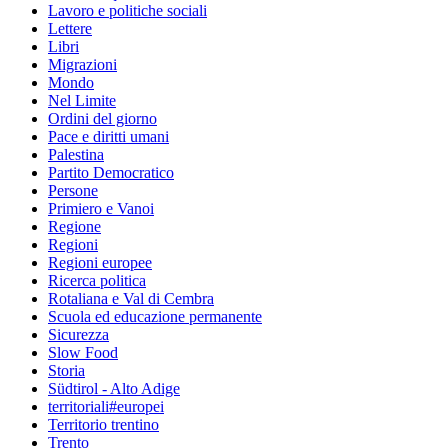
Lavoro e politiche sociali
Lettere
Libri
Migrazioni
Mondo
Nel Limite
Ordini del giorno
Pace e diritti umani
Palestina
Partito Democratico
Persone
Primiero e Vanoi
Regione
Regioni
Regioni europee
Ricerca politica
Rotaliana e Val di Cembra
Scuola ed educazione permanente
Sicurezza
Slow Food
Storia
Südtirol - Alto Adige
territoriali#europei
Territorio trentino
Trento