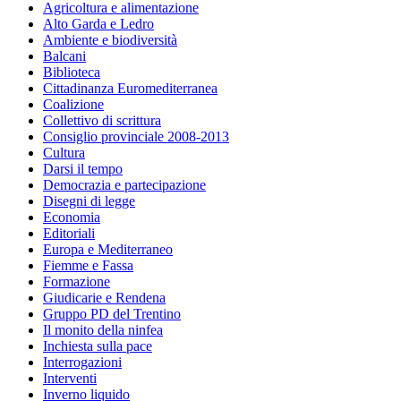
Agricoltura e alimentazione
Alto Garda e Ledro
Ambiente e biodiversità
Balcani
Biblioteca
Cittadinanza Euromediterranea
Coalizione
Collettivo di scrittura
Consiglio provinciale 2008-2013
Cultura
Darsi il tempo
Democrazia e partecipazione
Disegni di legge
Economia
Editoriali
Europa e Mediterraneo
Fiemme e Fassa
Formazione
Giudicarie e Rendena
Gruppo PD del Trentino
Il monito della ninfea
Inchiesta sulla pace
Interrogazioni
Interventi
Inverno liquido