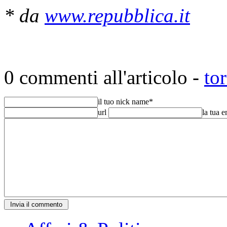
* da
www.repubblica.it
0 commenti all'articolo -
to
il tuo nick name
*
url
la tua 