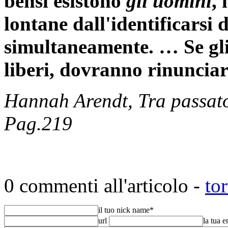
bensì esistono
gli uomini
, 
lontane dall'identificarsi
simultaneamente. … Se gli
liberi, dovranno rinunciar
Hannah Arendt, Tra passato
Pag.219
0 commenti all'articolo -
to
il tuo nick name
*
url
la tua 