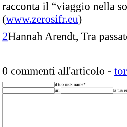
racconta il “viaggio nella so
(
www.zerosifr.eu
)
2
Hannah Arendt, Tra passat
0 commenti all'articolo -
to
il tuo nick name
*
url
la tua 