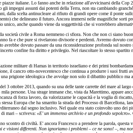
lle piazze italiane. Lo fanno anche in relazione all'avvicinarsi della Co
 gli impegni assunti dai potenti della Terra, non sta cambiando granché,
i, dalla scelta antinucleare al rifiuto di grandi opere come il ponte sull
erimento) che delineano il futuro. Ancora immersi nelle magnifiche sorti
o unico, anche quando viene da soggettività che si vorrebbero alternati
ella società civile a Roma nemmeno ci sfiora. Non che non ci siano buo
anno fa e che pure si rivelarono divisorie e perdenti. Avremo dovuto co
mento avrebbe dovuto passare da una riconsiderazione profonda sul nostro
certo confine fra diritto e privilegio. Nel riascoltare lo stesso spartito 
'azione militare di Hamas in territorio israeliano e dei primi bombarda
zione, il cancro otto-novecentesco che continua a produrre i suoi frutti 
na prigione ideologica che avvolge non solo il dibattito pubblico ma anc
 del 3 ottobre 2013, quando su una delle tante carrette del mare al larg
re 28 mila persone. Una strage immane che, vista da Marettimo, appare an
canza di forza lavoro, da valorizzarne le capacità e la voglia di riscatto,
stessa Europa che ha smarrito la strada del Processo di Barcellona, la
editerraneo dal segno inclusivo. Nel quale era stato coinvolto uno dei pi
 di mari – scriveva:
«E' un immenso archivio e un profondo sepolcro»
.
no scontro di civiltà. E' ancora Francesco a prendere la parola, questa v
ioni e visioni differenti. Non ignoriamo i problemi – ce ne sono! –, ma n