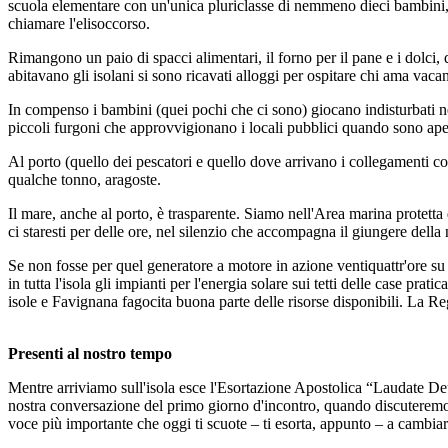
scuola elementare con un'unica pluriclasse di nemmeno dieci bambini, l
chiamare l'elisoccorso.
Rimangono un paio di spacci alimentari, il forno per il pane e i dolci
abitavano gli isolani si sono ricavati alloggi per ospitare chi ama vaca
In compenso i bambini (quei pochi che ci sono) giocano indisturbati ne
piccoli furgoni che approvvigionano i locali pubblici quando sono aper
Al porto (quello dei pescatori e quello dove arrivano i collegamenti con 
qualche tonno, aragoste.
Il mare, anche al porto, è trasparente. Siamo nell'Area marina protetta
ci staresti per delle ore, nel silenzio che accompagna il giungere della 
Se non fosse per quel generatore a motore in azione ventiquattr'ore su 
in tutta l'isola gli impianti per l'energia solare sui tetti delle case p
isole e Favignana fagocita buona parte delle risorse disponibili. La Regi
Presenti al nostro tempo
Mentre arriviamo sull'isola esce l'Esortazione Apostolica “Laudate Deu
nostra conversazione del primo giorno d'incontro, quando discuteremo a 
voce più importante che oggi ti scuote – ti esorta, appunto – a cambia