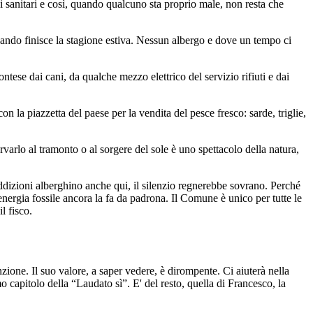
 sanitari e così, quando qualcuno sta proprio male, non resta che
quando finisce la stagione estiva. Nessun albergo e dove un tempo ci
ese dai cani, da qualche mezzo elettrico del servizio rifiuti e dai
on la piazzetta del paese per la vendita del pesce fresco: sarde, triglie,
varlo al tramonto o al sorgere del sole è uno spettacolo della natura,
addizioni alberghino anche qui, il silenzio regnerebbe sovrano. Perché
'energia fossile ancora la fa da padrona. Il Comune è unico per tutte le
l fisco.
ione. Il suo valore, a saper vedere, è dirompente. Ci aiuterà nella
 capitolo della “Laudato sì”. E' del resto, quella di Francesco, la