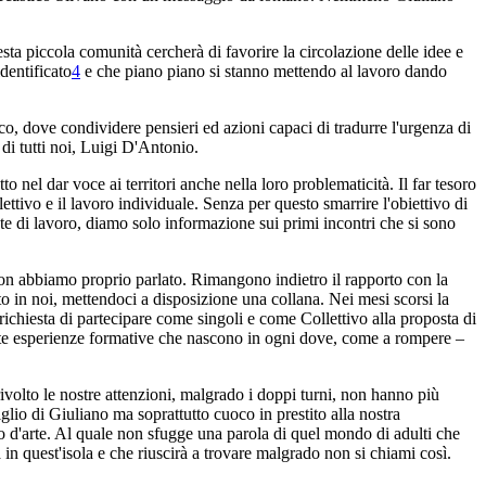
ta piccola comunità cercherà di favorire la circolazione delle idee e
dentificato
4
e che piano piano si stanno mettendo al lavoro dando
 dove condividere pensieri ed azioni capaci di tradurre l'urgenza di
i tutti noi, Luigi D'Antonio.
to nel dar voce ai territori anche nella loro problematicità. Il far tesoro
lettivo e il lavoro individuale. Senza per questo smarrire l'obiettivo di
ste di lavoro, diamo solo informazione sui primi incontri che si sono
on abbiamo proprio parlato. Rimangono indietro il rapporto con la
o in noi, mettendoci a disposizione una collana. Nei mesi scorsi la
 richiesta di partecipare come singoli e come Collettivo alla proposta di
lte esperienze formative che nascono in ogni dove, come a rompere –
volto le nostre attenzioni, malgrado i doppi turni, non hanno più
iglio di Giuliano ma soprattutto cuoco in prestito alla nostra
io d'arte. Al quale non sfugge una parola di quel mondo di adulti che
in quest'isola e che riuscirà a trovare malgrado non si chiami così.