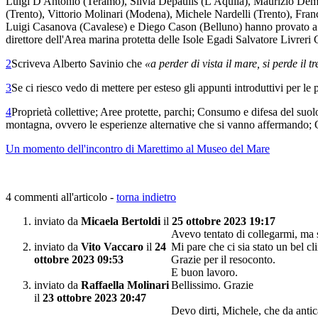
Luigi D'Antonio (Teramo), Silvia Depaulis (L'Aquila), Maurizio Dema
(Trento), Vittorio Molinari (Modena), Michele Nardelli (Trento), Fran
Luigi Casanova (Cavalese) e Diego Cason (Belluno) hanno provato a c
direttore dell'Area marina protetta delle Isole Egadi Salvatore Livreri
2
Scriveva Alberto Savinio che
«a perder di vista il mare, si perde il 
3
Se ci riesco vedo di mettere per esteso gli appunti introduttivi per le
4
Proprietà collettive; Aree protette, parchi; Consumo e difesa del suol
montagna, ovvero le esperienze alternative che si vanno affermando;
Un momento dell'incontro di Marettimo al Museo del Mare
4 commenti all'articolo -
torna indietro
inviato da
Micaela Bertoldi
il
25 ottobre 2023 19:17
Avevo tentato di collegarmi, ma 
inviato da
Vito Vaccaro
il
24
Mi pare che ci sia stato un bel cl
ottobre 2023 09:53
Grazie per il resoconto.
E buon lavoro.
inviato da
Raffaella Molinari
Bellissimo. Grazie
il
23 ottobre 2023 20:47
Devo dirti, Michele, che da antica