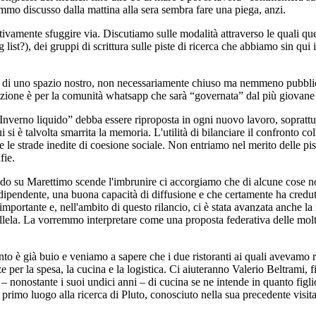
mo discusso dalla mattina alla sera sembra fare una piega, anzi.
amente sfuggire via. Discutiamo sulle modalità attraverso le quali ques
st?), dei gruppi di scrittura sulle piste di ricerca che abbiamo sin qui i
di uno spazio nostro, non necessariamente chiuso ma nemmeno pubblico,
one è per la comunità whatsapp che sarà “governata” dal più giovane d
i “Inverno liquido” debba essere riproposta in ogni nuovo lavoro, soprattut
si è talvolta smarrita la memoria. L'utilità di bilanciare il confronto col
e le strade inedite di coesione sociale. Non entriamo nel merito delle pi
fie.
ndo su Marettimo scende l'imbrunire ci accorgiamo che di alcune cose n
ndipendente, una buona capacità di diffusione e che certamente ha credut
 importante e, nell'ambito di questo rilancio, ci è stata avanzata anche la
llela. La vorremmo interpretare come una proposta federativa delle mo
 è già buio e veniamo a sapere che i due ristoranti ai quali avevamo ri
 per la spesa, la cucina e la logistica. Ci aiuteranno Valerio Beltrami, f
 – nonostante i suoi undici anni – di cucina se ne intende in quanto figl
primo luogo alla ricerca di Pluto, conosciuto nella sua precedente visita 