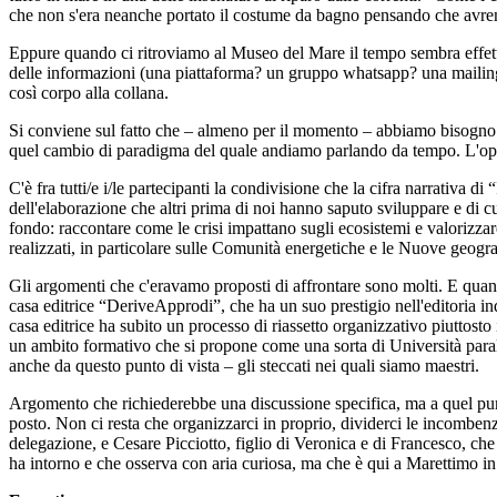
che non s'era neanche portato il costume da bagno pensando che avrem
Eppure quando ci ritroviamo al Museo del Mare il tempo sembra effettiv
delle informazioni (una piattaforma? un gruppo whatsapp? una mailing li
così corpo alla collana.
Si conviene sul fatto che – almeno per il momento – abbiamo bisogno 
quel cambio di paradigma del quale andiamo parlando da tempo. L'opzi
C'è fra tutti/e i/le partecipanti la condivisione che la cifra narrativa d
dell'elaborazione che altri prima di noi hanno saputo sviluppare e di cui 
fondo: raccontare come le crisi impattano sugli ecosistemi e valorizzar
realizzati, in particolare sulle Comunità energetiche e le Nuove geogra
Gli argomenti che c'eravamo proposti di affrontare sono molti. E qua
casa editrice “DeriveApprodi”, che ha un suo prestigio nell'editoria i
casa editrice ha subito un processo di riassetto organizzativo piuttosto
un ambito formativo che si propone come una sorta di Università para
anche da questo punto di vista – gli steccati nei quali siamo maestri.
Argomento che richiederebbe una discussione specifica, ma a quel punto
posto. Non ci resta che organizzarci in proprio, dividerci le incombenze
delegazione, e Cesare Picciotto, figlio di Veronica e di Francesco, che
ha intorno e che osserva con aria curiosa, ma che è qui a Marettimo in 