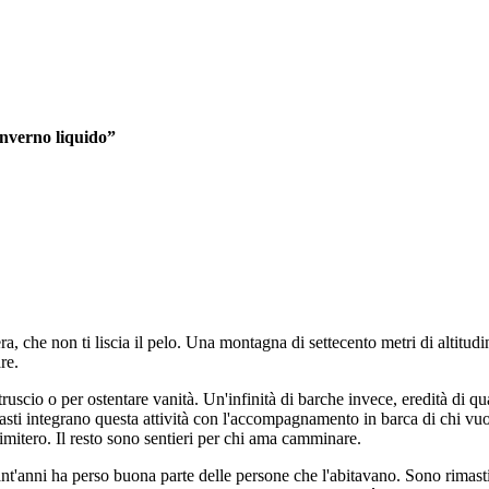
Inverno liquido”
a, che non ti liscia il pelo. Una montagna di settecento metri di altitudi
re.
 struscio o per ostentare vanità. Un'infinità di barche invece, eredità di
sti integrano questa attività con l'accompagnamento in barca di chi vuol
 cimitero. Il resto sono sentieri per chi ama camminare.
ant'anni ha perso buona parte delle persone che l'abitavano. Sono rimasti