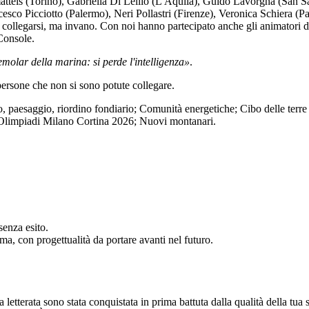
tteis (Torino), Gabriella Di Lellio (L'Aquila), Guido Lavorgna (San 
cesco Picciotto (Palermo), Neri Pollastri (Firenze), Veronica Schiera (
ollegarsi, ma invano. Con noi hanno partecipato anche gli animatori 
 Console.
tremolar della marina: si perde l'intelligenza»
.
 persone che non si sono potute collegare.
o, paesaggio, riordino fondiario; Comunità energetiche; Cibo delle terre 
 Olimpiadi Milano Cortina 2026; Nuovi montanari.
senza esito.
ima, con progettualità da portare avanti nel futuro.
 letterata sono stata conquistata in prima battuta dalla qualità della tua