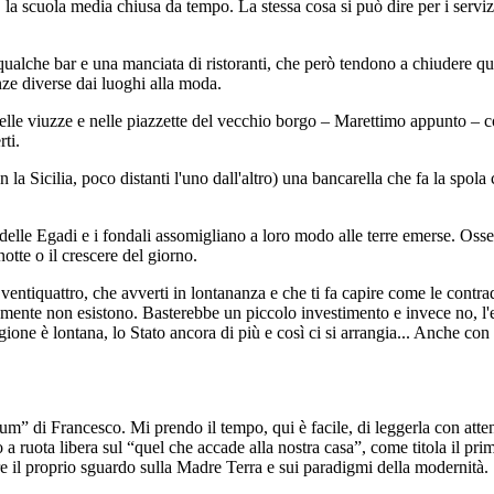
a scuola media chiusa da tempo. La stessa cosa si può dire per i servizi
, qualche bar e una manciata di ristoranti, che però tendono a chiudere 
nze diverse dai luoghi alla moda.
lle viuzze e nelle piazzette del vecchio borgo – Marettimo appunto – cont
ti.
la Sicilia, poco distanti l'uno dall'altro) una bancarella che fa la spola c
 delle Egadi e i fondali assomigliano a loro modo alle terre emerse. Osser
notte o il crescere del giorno.
ventiquattro, che avverti in lontananza e che ti fa capire come le contr
raticamente non esistono. Basterebbe un piccolo investimento e invece no, l
one è lontana, lo Stato ancora di più e così ci si arrangia... Anche con i
m” di Francesco. Mi prendo il tempo, qui è facile, di leggerla con attenz
ruota libera sul “quel che accade alla nostra casa”, come titola il primo
re il proprio sguardo sulla Madre Terra e sui paradigmi della modernità.