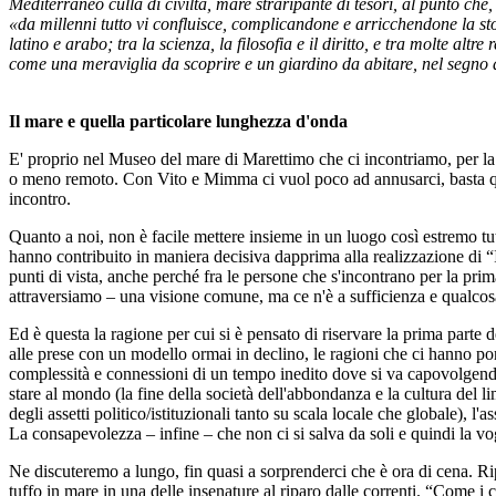
Mediterraneo culla di civiltà, mare straripante di tesori, al punto 
«da millenni tutto vi confluisce, complicandone e arricchendone la sto
latino e arabo; tra la scienza, la filosofia e il diritto, e tra molte al
come una meraviglia da scoprire e un giardino da abitare, nel segno 
Il mare e quella particolare lunghezza d'onda
E' proprio nel Museo del mare di Marettimo che ci incontriamo, per la 
o meno remoto. Con Vito e Mimma ci vuol poco ad annusarci, basta qua
incontro.
Quanto a noi, non è facile mettere insieme in un luogo così estremo tutt
hanno contribuito in maniera decisiva dapprima alla realizzazione di “I
punti di vista, anche perché fra le persone che s'incontrano per la pr
attraversiamo – una visione comune, ma ce n'è a sufficienza e qualcos
Ed è questa la ragione per cui si è pensato di riservare la prima part
alle prese con un modello ormai in declino, le ragioni che ci hanno port
complessità e connessioni di un tempo inedito dove si va capovolgendo i
stare al mondo (la fine della società dell'abbondanza e la cultura del 
degli assetti politico/istituzionali tanto su scala locale che globale), 
La consapevolezza – infine – che non ci si salva da soli e quindi la vog
Ne discuteremo a lungo, fin quasi a sorprenderci che è ora di cena. Rip
tuffo in mare in una delle insenature al riparo dalle correnti. “Come