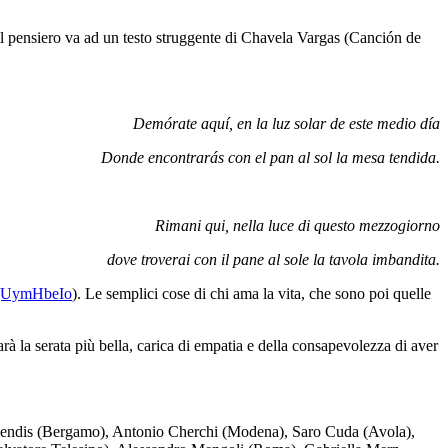
 il pensiero va ad un testo struggente di Chavela Vargas (Canción de
Demórate aquí, en la luz solar de este medio día
Donde encontrarás con el pan al sol la mesa tendida.
Rimani qui, nella luce di questo mezzogiorno
dove troverai con il pane al sole la tavola imbandita.
0GgUymHbeIo
). Le semplici cose di chi ama la vita, che sono poi quelle
 la serata più bella, carica di empatia e della consapevolezza di aver
Berlendis (Bergamo), Antonio Cherchi (Modena), Saro Cuda (Avola),