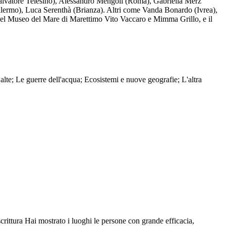
Salvatore Telesino), Alessandro Mengoli (Roma), Gabriella Merz
Palermo), Luca Serenthà (Brianza). Altri come Vanda Bonardo (Ivrea),
del Museo del Mare di Marettimo Vito Vaccaro e Mimma Grillo, e il
alte; Le guerre dell'acqua; Ecosistemi e nuove geografie; L'altra
 scrittura Hai mostrato i luoghi le persone con grande efficacia,