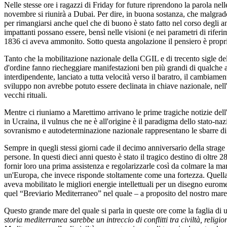
Nelle stesse ore i ragazzi di Friday for future riprendono la parola ne
novembre si riunirà a Dubai. Per dire, in buona sostanza, che malgrado
per rimangiarsi anche quel che di buono è stato fatto nel corso degli ann
impattanti possano essere, bensì nelle visioni (e nei parametri di rif
1836 ci aveva ammonito. Sotto questa angolazione il pensiero è propri
Tanto che la mobilitazione nazionale della CGIL e di trecento sigle d
d'ordine fanno riecheggiare manifestazioni ben più grandi di qualche 
interdipendente, lanciato a tutta velocità verso il baratro, il cambia
sviluppo non avrebbe potuto essere declinata in chiave nazionale, nell'in
vecchi rituali.
Mentre ci riuniamo a Marettimo arrivano le prime tragiche notizie dell
in Ucraina, il vulnus che ne è all'origine è il paradigma dello stato-na
sovranismo e autodeterminazione nazionale rappresentano le sbarre di u
Sempre in quegli stessi giorni cade il decimo anniversario della strage
persone. In questi dieci anni questo è stato il tragico destino di olt
fornir loro una prima assistenza e regolarizzarle così da colmare la man
un'Europa, che invece risponde stoltamente come una fortezza. Quella 
aveva mobilitato le migliori energie intellettuali per un disegno eurom
quel “Breviario Mediterraneo” nel quale – a proposito del nostro mare
Questo grande mare del quale si parla in queste ore come la faglia di u
storia mediterranea sarebbe un intreccio di conflitti tra civiltà, relig