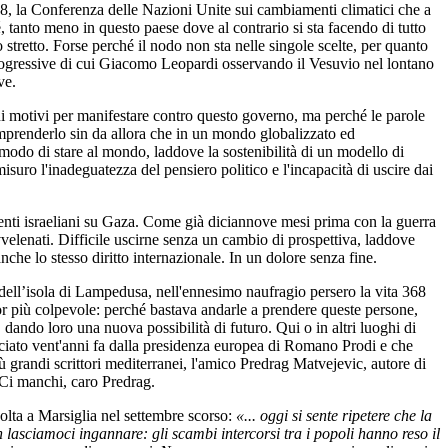
p 28, la Conferenza delle Nazioni Unite sui cambiamenti climatici che a
 tanto meno in questo paese dove al contrario si sta facendo di tutto
o stretto. Forse perché il nodo non sta nelle singole scelte, per quanto
 progressive di cui Giacomo Leopardi osservando il Vesuvio nel lontano
ve.
ni motivi per manifestare contro questo governo, ma perché le parole
mprenderlo sin da allora che in un mondo globalizzato ed
 modo di stare al mondo, laddove la sostenibilità di un modello di
misuro l'inadeguatezza del pensiero politico e l'incapacità di uscire dai
menti israeliani su Gaza. Come già diciannove mesi prima con la guerra
avvelenati. Difficile uscirne senza un cambio di prospettiva, laddove
he lo stesso diritto internazionale. In un dolore senza fine.
o dell’isola di Lampedusa, nell'ennesimo naufragio persero la vita 368
cor più colpevole: perché bastava andarle a prendere queste persone,
 dando loro una nuova possibilità di futuro. Qui o in altri luoghi di
nciato vent'anni fa dalla presidenza europea di Romano Prodi e che
ù grandi scrittori mediterranei, l'amico Predrag Matvejevic, autore di
 Ci manchi, caro Predrag.
olta a Marsiglia nel settembre scorso:
«... oggi si sente ripetere che la
on lasciamoci ingannare: gli scambi intercorsi tra i popoli hanno reso il