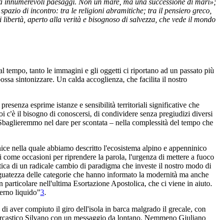
, ma innumerevoli paesaggi. Non un mare, ma una successione di mari»;
azio di incontro: tra le religioni abramitiche; tra il pensiero greco,
 di libertà, aperto alla verità e bisognoso di salvezza, che vede il mondo
 tempo, tanto le immagini e gli oggetti ci riportano ad un passato più
a sintonizzare. Un calda accoglienza, che facilita il nostro
esenza esprime istanze e sensibilità territoriali significative che
oi c'è il bisogno di conoscersi, di condividere senza pregiudizi diversi
. Sbaglieremmo nel dare per scontata – nella complessità del tempo che
nice nella quale abbiamo descritto l'ecosistema alpino e appenninico
ni come occasioni per riprendere la parola, l'urgenza di mettere a fuoco
atica di un radicale cambio di paradigma che investe il nostro modo di
adeguatezza delle categorie che hanno informato la modernità ma anche
in particolare nell'ultima Esortazione Apostolica, che ci viene in aiuto.
verno liquido”
3
.
di aver compiuto il giro dell'isola in barca malgrado il grecale, con
rà sarcastico Silvano con un messaggio da lontano. Nemmeno Giuliano