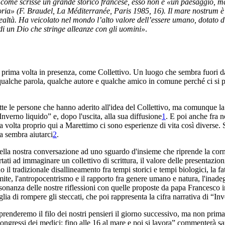
che, come scrisse un grande storico francese, esso non è «un paesaggio
ria» (F. Braudel, La Méditerranée, Paris 1985, 16). Il mare nostrum è sp
tre realtà. Ha veicolato nel mondo l’alto valore dell’essere umano, dotato
di un Dio che stringe alleanze con gli uomini»
.
prima volta in presenza, come Collettivo. Un luogo che sembra fuori dal
lche parola, qualche autore e qualche amico in comune perché ci si poss
e le persone che hanno aderito all'idea del Collettivo, ma comunque la pr
nverno liquido” e, dopo l'uscita, alla sua diffusione
1
. E poi anche fra n
ima volta proprio qui a Marettimo ci sono esperienze di vita così diverse
a sembra aiutarci
2
.
e della nostra conversazione ad uno sguardo d'insieme che riprende la cor
ati ad immaginare un collettivo di scrittura, il valore delle presentazio
l tradizionale disallineamento fra tempi storici e tempi biologici, la f
limite, l'antropocentrismo e il rapporto fra genere umano e natura, l'in
l'assonanza delle nostre riflessioni con quelle proposte da papa Francesco 
lia di rompere gli steccati, che poi rappresenta la cifra narrativa di “In
renderemo il filo dei nostri pensieri il giorno successivo, ma non prima 
 i congressi dei medici: fino alle 16 al mare e poi si lavora” commente