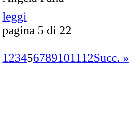
leggi
pagina 5 di 22
1
2
3
4
5
6
7
8
9
10
11
12
Succ. »