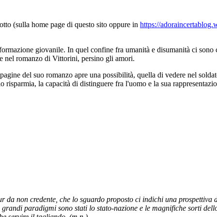
iotto (sulla home page di questo sito oppure in
https://adoraincertablog
 formazione giovanile. In quel confine fra umanità e disumanità ci sono cr
 nel romanzo di Vittorini, persino gli amori.
 pagine del suo romanzo apre una possibilità, quella di vedere nel solda
 lo risparmia, la capacità di distinguere fra l'uomo e la sua rappresentazi
r da non credente, che lo sguardo proposto ci indichi una prospettiva di
ui grandi paradigmi sono stati lo stato-nazione e le magnifiche sorti de
e servire il tagliando. (m.n.)