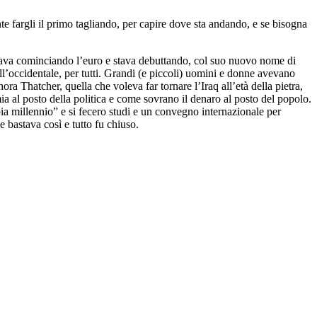
nte fargli il primo tagliando, per capire dove sta andando, e se bisogna
stava cominciando l’euro e stava debuttando, col suo nuovo nome di
ll’occidentale, per tutti. Grandi (e piccoli) uomini e donne avevano
ra Thatcher, quella che voleva far tornare l’Iraq all’età della pietra,
a al posto della politica e come sovrano il denaro al posto del popolo.
ia millennio” e si fecero studi e un convegno internazionale per
e bastava così e tutto fu chiuso.