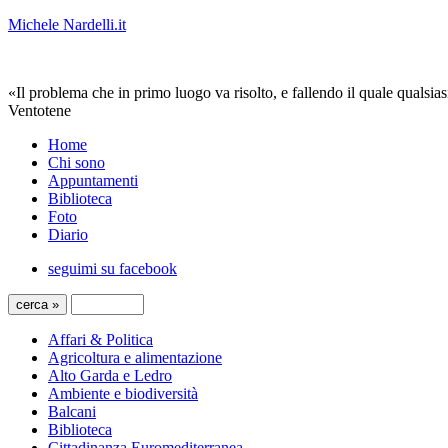
Michele Nardelli.it
«Il problema che in primo luogo va risolto, e fallendo il quale qualsias
Ventotene
Home
Chi sono
Appuntamenti
Biblioteca
Foto
Diario
seguimi su facebook
Affari & Politica
Agricoltura e alimentazione
Alto Garda e Ledro
Ambiente e biodiversità
Balcani
Biblioteca
Cittadinanza Euromediterranea