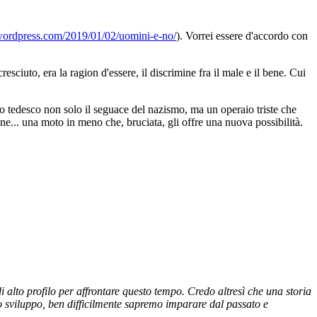
.wordpress.com/2019/01/02/uomini-e-no/
). Vorrei essere d'accordo con
esciuto, era la ragion d'essere, il discrimine fra il male e il bene. Cui
to tedesco non solo il seguace del nazismo, ma un operaio triste che
one... una moto in meno che, bruciata, gli offre una nuova possibilità.
 alto profilo per affrontare questo tempo. Credo altresì che una storia
llo sviluppo, ben difficilmente sapremo imparare dal passato e