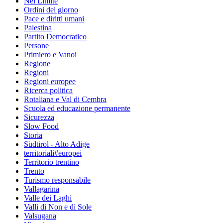
Nel Limite
Ordini del giorno
Pace e diritti umani
Palestina
Partito Democratico
Persone
Primiero e Vanoi
Regione
Regioni
Regioni europee
Ricerca politica
Rotaliana e Val di Cembra
Scuola ed educazione permanente
Sicurezza
Slow Food
Storia
Südtirol - Alto Adige
territoriali#europei
Territorio trentino
Trento
Turismo responsabile
Vallagarina
Valle dei Laghi
Valli di Non e di Sole
Valsugana