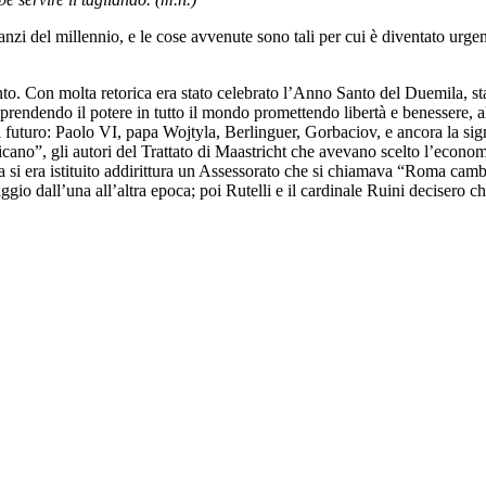
anzi del millennio, e le cose avvenute sono tali per cui è diventato urge
nto. Con molta retorica era stato celebrato l’Anno Santo del Duemila, 
prendendo il potere in tutto il mondo promettendo libertà e benessere, a
 futuro: Paolo VI, papa Wojtyla, Berlinguer, Gorbaciov, e ancora la signo
cano”, gli autori del Trattato di Maastricht che avevano scelto l’economi
 si era istituito addirittura un Assessorato che si chiamava “Roma camb
gio dall’una all’altra epoca; poi Rutelli e il cardinale Ruini decisero ch