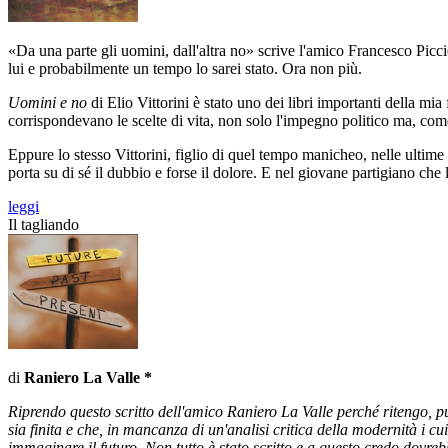
«Da una parte gli uomini, dall'altra no» scrive l'amico Francesco Picc
lui e probabilmente un tempo lo sarei stato. Ora non più.
Uomini e no
di Elio Vittorini è stato uno dei libri importanti della mia
corrispondevano le scelte di vita, non solo l'impegno politico ma, come
Eppure lo stesso Vittorini, figlio di quel tempo manicheo, nelle ultime
porta su di sé il dubbio e forse il dolore. E nel giovane partigiano che
leggi
Il tagliando
di
Raniero La Valle *
Riprendo questo scritto dell'amico Raniero La Valle perché ritengo, pu
sia finita e che, in mancanza di un'analisi critica della modernità i c
immaginare il futuro. Non tutto è stato scritto e a questo credo dovrebb