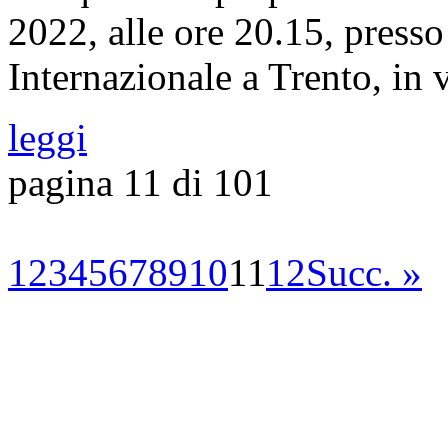
2022, alle ore 20.15, presso
Internazionale a Trento, in
leggi
pagina 11 di 101
1
2
3
4
5
6
7
8
9
10
11
12
Succ. »