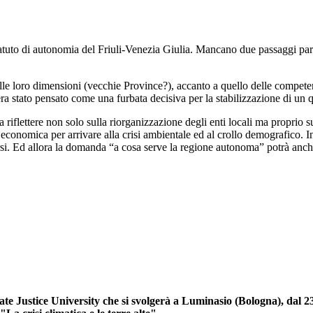
o Statuto di autonomia del Friuli-Venezia Giulia. Mancano due passaggi pa
 nelle loro dimensioni (vecchie Province?), accanto a quello delle compet
ra stato pensato come una furbata decisiva per la stabilizzazione di un qu
riflettere non solo sulla riorganizzazione degli enti locali ma proprio su
e economica per arrivare alla crisi ambientale ed al crollo demografico.
rsi. Ed allora la domanda “a cosa serve la regione autonoma” potrà anche
te Justice University che si svolgerà a Luminasio (Bologna), dal 