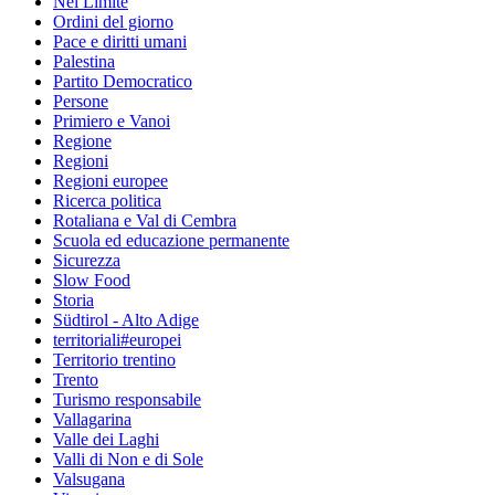
Nel Limite
Ordini del giorno
Pace e diritti umani
Palestina
Partito Democratico
Persone
Primiero e Vanoi
Regione
Regioni
Regioni europee
Ricerca politica
Rotaliana e Val di Cembra
Scuola ed educazione permanente
Sicurezza
Slow Food
Storia
Südtirol - Alto Adige
territoriali#europei
Territorio trentino
Trento
Turismo responsabile
Vallagarina
Valle dei Laghi
Valli di Non e di Sole
Valsugana