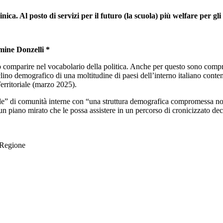
a. Al posto di servizi per il futuro (la scuola) più welfare per gli a
ine Donzelli *
 comparire nel vocabolario della politica. Anche per questo sono comprens
lino demografico di una moltitudine di paesi dell’interno italiano conten
erritoriale (marzo 2025).
le” di comunità interne con “una struttura demografica compromessa no
piano mirato che le possa assistere in un percorso di cronicizzato de
a Regione