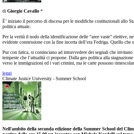
di
Giorgio Cavallo
*
È’ iniziato il percorso di discesa per le modifiche costituzionali all
politica attuale.
Per la verità il nodo della identificazione delle “aree vaste” elettive,
evidente connessione con la fine incerta dell’era Fedriga. Quello che e
Pur con fatica, si cominciano ad intravvedere dei segnali che invitano a 
tempeste che l’attualità ci propone. Dalla geo politica alla stagnazion
verso le immigrazioni ed i vari crimini, ma le carte possono rimescola
leggi
Climate Justice University - Summer School
Nell'ambito della seconda edizione della Summer School del Clima