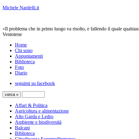
Michele Nardelli.it
«Il problema che in primo luogo va risolto, e fallendo il quale qualsias
Ventotene
Home
Chi sono
Appuntamenti
Biblioteca
Foto
Diario
seguimi su facebook
Affari & Politica
Agricoltura e alimentazione
Alto Garda e Ledro
Ambiente e biodiversità
Balcani
Biblioteca
Cittadinanza Euromediterranea