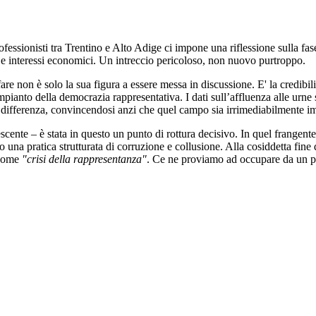
ofessionisti tra Trentino e Alto Adige ci impone una riflessione sulla fa
o e interessi economici. Un intreccio pericoloso, non nuovo purtroppo.
e non è solo la sua figura a essere messa in discussione. E' la credibilit
mpianto della democrazia rappresentativa. I dati sull’affluenza alle urne
differenza, convincendosi anzi che quel campo sia irrimediabilmente im
cente – è stata in questo un punto di rottura decisivo. In quel frangen
ro una pratica strutturata di corruzione e collusione. Alla cosiddetta fin
 nome
"crisi della rappresentanza"
. Ce ne proviamo ad occupare da un po',