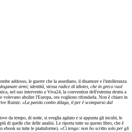
combe addosso, le guerre che la assediano, il disamore e l'intolleranza
doganare armi; identità, stessa radice di idiotes, che in greco vuol
ica, nel suo intervento a Viva24, la convention dell'estrema destra a
che volevano abolire l'Europa, ora vogliono rifondarla. Non è chiaro in
crive Rumiz:
«La parola contro dilaga, il per è scomparso dal
ove da tempo, di notte, si sveglia agitato e si appunta gli incubi, le
iù di quelle che delle analisi. Le riporta tutte su questo libro, che è
in ebook su tutte le piattaforme).
«Ci tengo: non ho scritto solo per gli