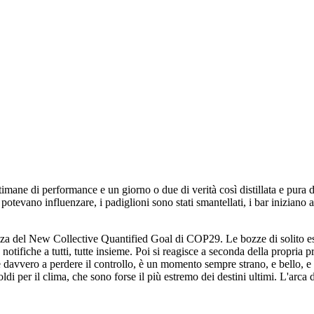
mane di performance e un giorno o due di verità così distillata e pura 
 potevano influenzare, i padiglioni sono stati smantellati, i bar iniziano a
ozza del New Collective Quantified Goal di COP29. Le bozze di solito es
tifiche a tutti, tutte insieme. Poi si reagisce a seconda della propria pro
ende davvero a perdere il controllo, è un momento sempre strano, e bello,
oldi per il clima, che sono forse il più estremo dei destini ultimi. L'arc