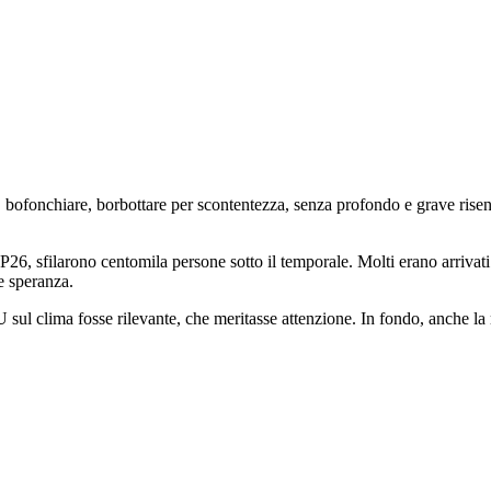
ofonchiare, borbottare per scontentezza, senza profondo e grave risenti
6, sfilarono centomila persone sotto il temporale. Molti erano arrivati i
e speranza.
ul clima fosse rilevante, che meritasse attenzione. In fondo, anche la r