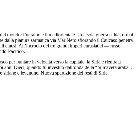
a nel mondo: l’ucraino e il mediorientale. Una sola guerra calda, ormai.
he dalla pianura sarmatica via Mar Nero sfiorando il Caucaso penetra
i cinesi. All’incrocio dei tre grandi imperi eurasiatici — russo,
Indo-Pacifico.
 per puntare in velocità verso la capitale, la Siria è rientrata
i anni Dieci, quando fu investito dall’onda della “primavera araba”.
 siriane e levantine. Nuova spartizione dei resti di Siria.