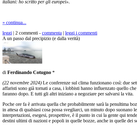
italiani: ho scritto per gli europei»
.
» continua...
leggi
| 2 commenti -
commenta
|
leggi i commenti
A un passo dal precipizio (e dalla verità)
di
Ferdinando Cotugno
*
(22 novembre 2024)
Le conferenze sul clima funzionano così: due setti
affaristi sono già tornati a casa, i lobbisti hanno influenzato quello che
faranno dopo. E tutti gli altri iniziano a negoziare per salvarsi la vita.
Poche ore fa è arrivata quella che probabilmente sarà la penultima b
in attesa di qualsiasi cosa possa svegliarci, un minuto dopo suonano le no
interpretazioni, esegesi, prospettive, è il punto in cui la gente qui t
destini ultimi di nazioni e popoli in quelle bozze, anche in quelle dei s