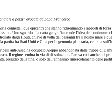
 mondiale a pezzi” evocata da papa Francesco
 Siria connette i due epicentri che stanno ridisegnando i rapporti di forz
assime. Uno sguardo alla carta geografica rende l’idea del continuum c
llato dagli Houti, chiave di volta dei passaggi fra il nostro mare e quell
partita fra Stati Uniti e Cina per l’egemonia planetaria, centrata sull’
ribelli anti-Asad ha occupato Aleppo abbandonata dalle truppe di Damasco
sco. Il regime sembra in via di dissoluzione. Pareva così anche nei prim
ti, preludio della fine, o solo dell’ennesimo rimescolamento delle partite