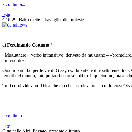
» continua...
leggi
COP29. Baku mette il bavaglio alle proteste
di
Ferdinando Cotugno
*
«Mugugnare», verbo intransitivo, derivato da mugugno – «brontolare, b
tornerà utile.
Quattro anni fa, per le vie di Glasgow, durante le due settimane di COP2
remoti del mondo, tutti portando con sé rabbia, inquietudine, ma anch
Tutti condividevano l'idea che ciò che accadeva nella conferenza ONU s
» continua...
leggi
Città nelle Alpi. Passato, presente e futuro