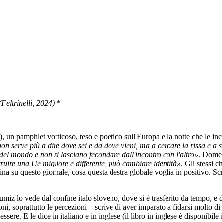
Feltrinelli, 2024) *
), un pamphlet vorticoso, teso e poetico sull'Europa e la notte che le in
on serve più a dire dove sei e da dove vieni, ma a cercare la rissa e a s
 del mondo e non si lasciano fecondare dall'incontro con l'altro»
. Domen
uire una Ue migliore e differente, può cambiare identità»
. Gli stessi 
ina su questo giornale, cosa questa destra globale voglia in positivo. S
umiz lo vede dal confine italo sloveno, dove si è trasferito da tempo, e d
ni, soprattutto le percezioni – scrive di aver imparato a fidarsi molto di p
re. E le dice in italiano e in inglese (il libro in inglese è disponibile 