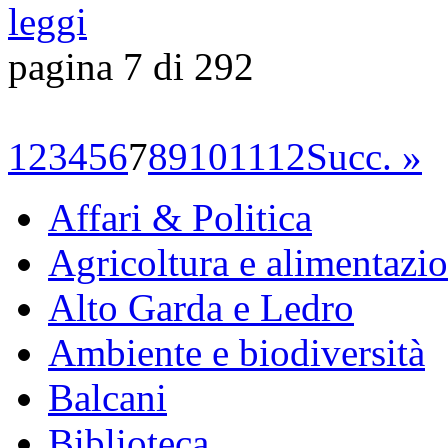
leggi
pagina 7 di 292
1
2
3
4
5
6
7
8
9
10
11
12
Succ. »
Affari & Politica
Agricoltura e alimentazi
Alto Garda e Ledro
Ambiente e biodiversità
Balcani
Biblioteca